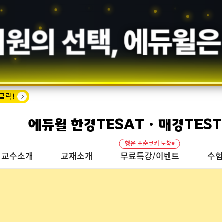
회원의 선택,
에듀윌
은
클릭!
에듀윌 한경TESAT · 매경TEST
행운 포춘쿠키 도착♥
교수소개
교재소개
무료특강/이벤트
수