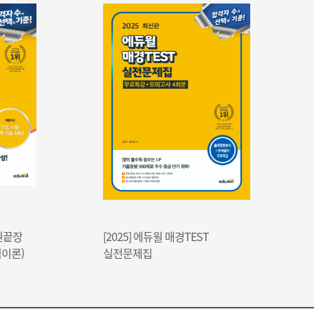
25] 에듀윌 매경TEST
[2025] 에듀윌 TESAT 영역
문제집
600제(기출 208제 포함)+