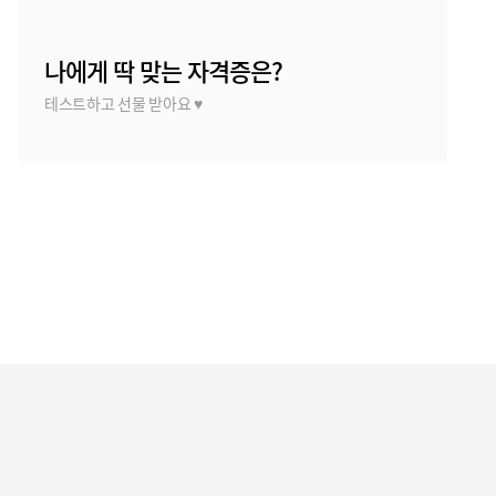
나에게 딱 맞는 자격증은?
설
테스트하고 선물 받아요 ♥
신