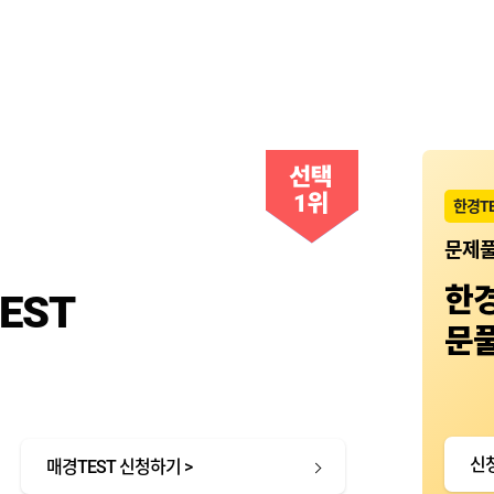
한경TE
문제풀
한경
EST
문
신
매경TEST 신청하기 >