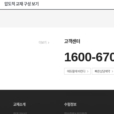
압도적 교재 구성 보기
고객센터
더보기
1600-67
에듀윌에 바란다
빠른상담예약
교재소개
수험정보
한경 TESAT
학습플랜&커리큘럼