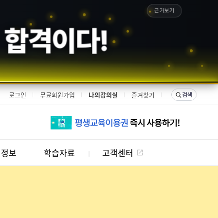
근거보기
 합격이다!
로그인
무료회원가입
나의강의실
즐겨찾기
험정보
학습자료
고객센터