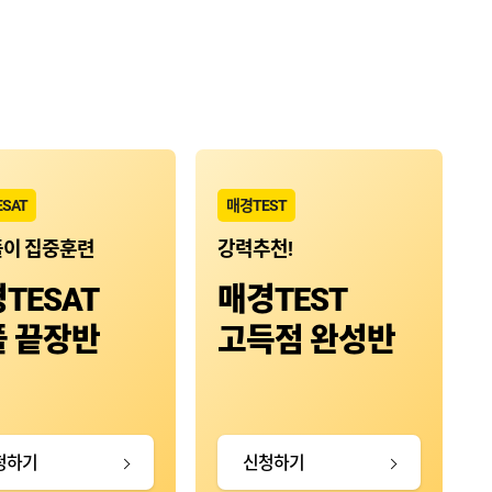
SAT
매경TEST
이 집중훈련
강력추천!
TESAT
매경TEST
풀 끝장반
고득점 완성반
청하기
신청하기