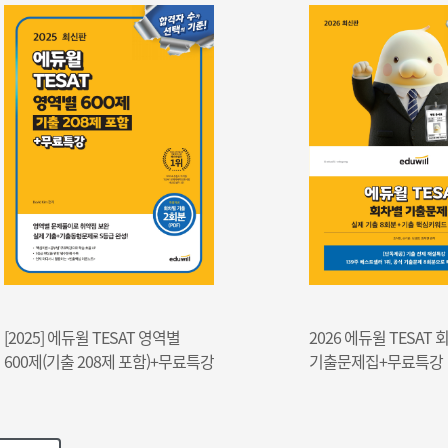
별
2026 에듀윌 TESAT 회차별
[
무료특강
기출문제집+무료특강