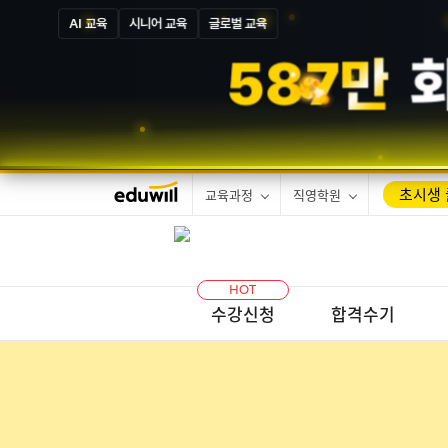
AI 교육
시니어 교육
글로벌 교육
5
8
7
만
초시생 
교육과정
직영학원
HOT
수강신청
합격수기