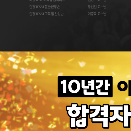
한경TESAT 문풀끝장반
황선일 교수님
한경TESAT 고득점 완성반
이종학 교수님