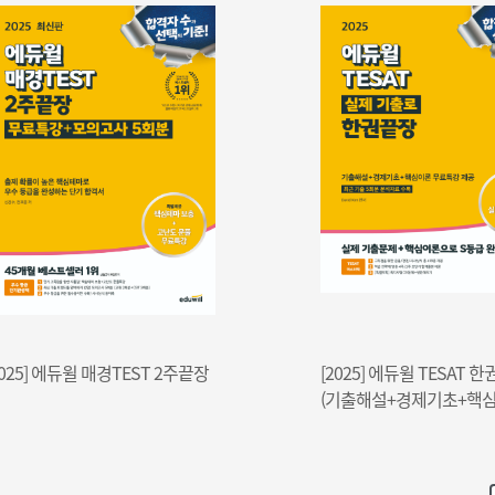
끝장
[2025] 에듀윌 TESAT 한권끝장
[20
(기출해설+경제기초+핵심이론)
실전