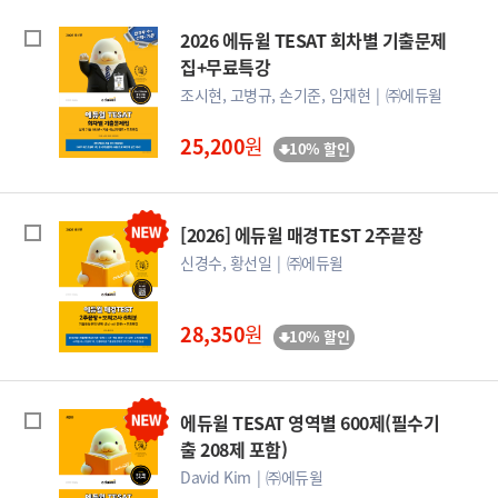
2026 에듀윌 TESAT 회차별 기출문제
집+무료특강
조시현, 고병규, 손기준, 임재현
㈜에듀윌
25,200
원
10% 할인
[2026] 에듀윌 매경TEST 2주끝장
신경수, 황선일
㈜에듀윌
28,350
원
10% 할인
에듀윌 TESAT 영역별 600제(필수기
출 208제 포함)
David Kim
㈜에듀윌