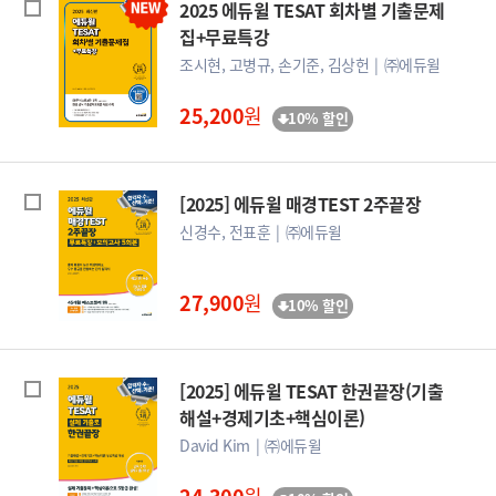
2025 에듀윌 TESAT 회차별 기출문제
집+무료특강
조시현, 고병규, 손기준, 김상헌
㈜에듀윌
25,200
원
10% 할인
[2025] 에듀윌 매경TEST 2주끝장
신경수, 전표훈
㈜에듀윌
27,900
원
10% 할인
[2025] 에듀윌 TESAT 한권끝장(기출
해설+경제기초+핵심이론)
David Kim
㈜에듀윌