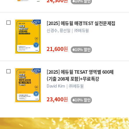
24,300
원
10% 할인
[2025] 에듀윌 매경TEST 실전문제집
신경수, 황선일
㈜에듀윌
21,600
원
10% 할인
[2025] 에듀윌 TESAT 영역별 600제
(기출 208제 포함)+무료특강
David Kim
㈜에듀윌
23,400
원
10% 할인