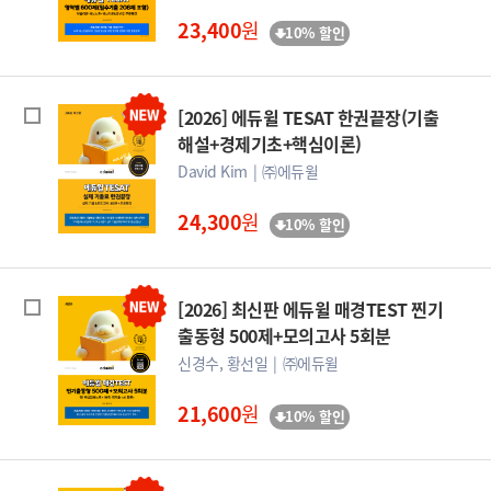
23,400
원
10% 할인
[2026] 에듀윌 TESAT 한권끝장(기출
해설+경제기초+핵심이론)
David Kim
㈜에듀윌
24,300
원
10% 할인
[2026] 최신판 에듀윌 매경TEST 찐기
출동형 500제+모의고사 5회분
신경수, 황선일
㈜에듀윌
21,600
원
10% 할인