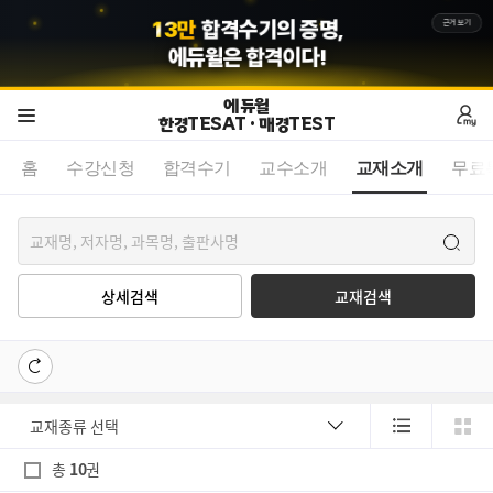
1
3
만
합격수기의 증명,
근거보기
에듀윌
은 합격이다!
에듀윌
한경TESAT · 매경TEST
홈
수강신청
합격수기
교수소개
교재소개
무료
상세검색
교재검색
총
10
권