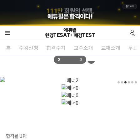
5
8
2
만
회원의 선택,
근거보기
에듀윌
은 합격이다!
에듀윌
한경TESAT · 매경TEST
홈
수강신청
합격수기
교수소개
교재소개
무료
3
3
SKILL UP
BEST
합격률 UP!