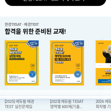
한경TESAT · 매경TEST
합격을 위한 준비된 교재!
[2025] 에듀윌 매경
[2025] 에듀윌 TESAT
2026 에
TEST 실전문제집
영역별 600제(기출
회차별 
[안내] 한경TESAT(108회) 시험접수 안내