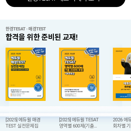
한경TESAT · 매경TEST
합격을 위한 준비된 교재!
[2025] 에듀윌 매경
[2025] 에듀윌 TESAT
2026 에
TEST 실전문제집
영역별 600제(기출
회차별 
[안내] 한경TESAT(108회) 시험접수 안내