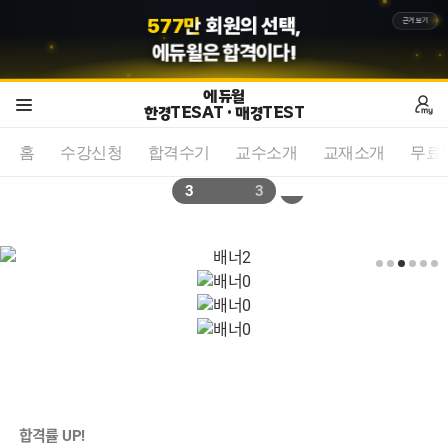
5
8
7
만
회원의 선택,
근거보기
에듀윌
은 합격이다!
에듀윌
한경TESAT · 매경TEST
홈
수강신청
합격수기
교수소개
교재소개
무료
3
3
SKILL UP
BEST
합격률 UP!